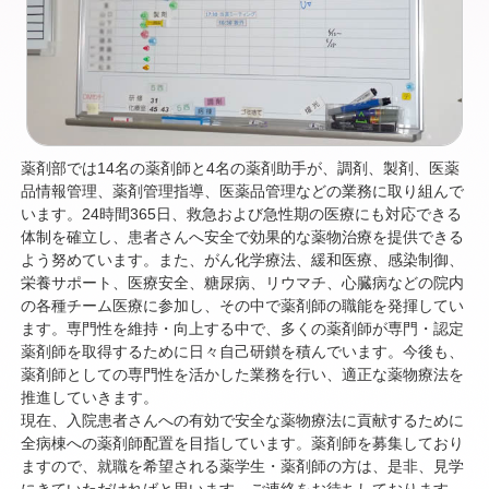
薬剤部では14名の薬剤師と4名の薬剤助手が、調剤、製剤、医薬
品情報管理、薬剤管理指導、医薬品管理などの業務に取り組んで
います。24時間365日、救急および急性期の医療にも対応できる
体制を確立し、患者さんへ安全で効果的な薬物治療を提供できる
よう努めています。また、がん化学療法、緩和医療、感染制御、
栄養サポート、医療安全、糖尿病、リウマチ、心臓病などの院内
の各種チーム医療に参加し、その中で薬剤師の職能を発揮してい
ます。専門性を維持・向上する中で、多くの薬剤師が専門・認定
薬剤師を取得するために日々自己研鑚を積んでいます。今後も、
薬剤師としての専門性を活かした業務を行い、適正な薬物療法を
推進していきます。
現在、入院患者さんへの有効で安全な薬物療法に貢献するために
全病棟への薬剤師配置を目指しています。薬剤師を募集しており
ますので、就職を希望される薬学生・薬剤師の方は、是非、見学