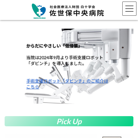
コ
ナ
ン
ビ
テ
ゲ
ン
ー
ツ
シ
へ
ョ
ス
ン
からだにやさしい「低侵襲」
キ
に
すべては、患者さんのために。
すべては、患者さんのために。
すべては、患者さんのために。
ッ
移
当院は2024年9月より手術支援ロボット
プ
動
「ダビンチ」を導入しました。
患者さん・利用者さんが1日も早く社会に復
帰されることを願います。
手術支援ロボット「ダビンチ」のご紹介は
診療科・各部のご紹介はこちら
診療科・各部のご紹介はこちら
診療科・各部のご紹介はこちら
こちら
Pick Up